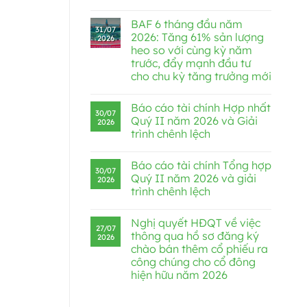
BAF 6 tháng đầu năm
31/07
2026: Tăng 61% sản lượng
2026
heo so với cùng kỳ năm
trước, đẩy mạnh đầu tư
cho chu kỳ tăng trưởng mới
Báo cáo tài chính Hợp nhất
30/07
Quý II năm 2026 và Giải
2026
trình chênh lệch
Báo cáo tài chính Tổng hợp
30/07
Quý II năm 2026 và giải
2026
trình chênh lệch
Nghị quyết HĐQT về việc
27/07
thông qua hồ sơ đăng ký
2026
chào bán thêm cổ phiếu ra
công chúng cho cổ đông
hiện hữu năm 2026