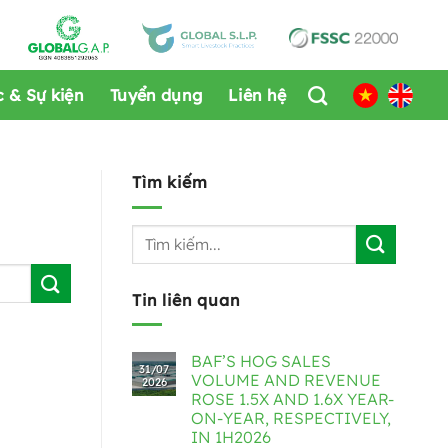
c & Sự kiện
Tuyển dụng
Liên hệ
Tìm kiếm
Tin liên quan
BAF’S HOG SALES
31/07
VOLUME AND REVENUE
2026
ROSE 1.5X AND 1.6X YEAR-
ON-YEAR, RESPECTIVELY,
IN 1H2026