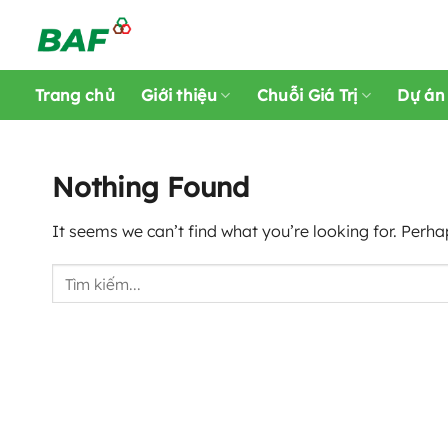
Skip
to
content
Trang chủ
Giới thiệu
Chuỗi Giá Trị
Dự án
Nothing Found
It seems we can’t find what you’re looking for. Perha