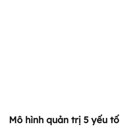
Tầm nhìn
Khát vọng trở thành Tập đoàn thực phẩm
hàng đầu Việt Nam, tiên phong vận hành
khép kín chuỗi 3F (Feed – Farm – Food).
Mô hình quản trị 5 yếu tố