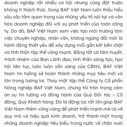
doanh nghiệp rất nhiều cơ hội nhưng cũng đặt trước
không ít thách thức. Song BAF Việt Nam luôn thấu hiểu
sâu sắc tầm quan trọng của những yếu tố nội tại và văn
hóa doanh nghiệp đối với sự phát triển của toàn công
ty. Do đó, BAF Việt Nam xem việc tạo môi trường làm
việc chuyên nghiệp, nhân văn, không ngừng đổi mới là
hành động thiết yếu để xây dựng mối gắn kết bền chặt
và tinh thần tập thể vững mạnh. Bằng tất cả tâm huyết,
trách nhiệm của Ban Lãnh đạo; tinh thần sáng tạo, học
hỏi liên tục, luôn luôn sẵn sàng của CBNV, BAF Việt
Nam tin tưởng sẽ hoàn thành những mục tiêu mới và
lớn trong tương lai. Thay mặt tập thể Công ty Cổ phần
Nông nghiệp BAF Việt Nam, chúng tôi trân trọng cảm
ơn sự tin tưởng và đồng hành của Quý Đối tác – Cổ
đông, Quý Khách hàng. Đó là động lực rất lớn giúp BAF
Việt Nam thêm vững vàng để phát triển mạnh mẽ cả về
quy mô và hiệu quả kinh doanh, trở thành một trong
những doanh nghiệp tiêu biểu trong nước về chăn nuôi