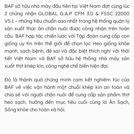
BAF sở hữu nhà máy đầu tiên tại Việt Nam đạt cùng lúc
2 chứng nhận GLOBAL G.A.P CFM 3.0 & FSSC 22000
V5.1 – những tiêu chuẩn cao nhất trong hệ thống quản lý
sản xuất thức ăn chăn nuôi được công nhận trên toàn
cầu. BAF hợp tác chiến lược với Tập đoàn cung cấp con
giống uy tín trên thế giới để chọn lọc Heo giống khỏe
mạnh, sạch bệnh, đẻ sai và đặc biệt thích nghi với thời
tiết Việt Nam và BAF sở hữu hệ thống nhà máy sản
xuất thịt khép kín, công nghệ chế biến hiện đại.
Đó là thành quả chứng minh cam kết nghiêm túc của
BAF về việc vận hành một chuỗi khép kín an toàn và
chia sẻ với người chăn nuôi để cung cấp sản phẩm thịt
heo sạch, hướng đến mục tiêu cuối cùng là Ăn Sạch,
Sống khỏe cho toàn xã hội.