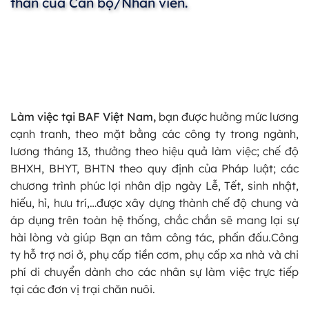
thần của Cán bộ/Nhân viên.
Làm việc tại BAF Việt Nam,
bạn được hưởng mức lương
cạnh tranh, theo mặt bằng các công ty trong ngành,
lương tháng 13, thưởng theo hiệu quả làm việc; chế độ
BHXH, BHYT, BHTN theo quy định của Pháp luật; các
chương trình phúc lợi nhân dịp ngày Lễ, Tết, sinh nhật,
hiếu, hỉ, hưu trí,…được xây dựng thành chế độ chung và
áp dụng trên toàn hệ thống, chắc chắn sẽ mang lại sự
hài lòng và giúp Bạn an tâm công tác, phấn đấu.Công
ty hỗ trợ nơi ở, phụ cấp tiền cơm, phụ cấp xa nhà và chi
phí di chuyển dành cho các nhân sự làm việc trực tiếp
tại các đơn vị trại chăn nuôi.