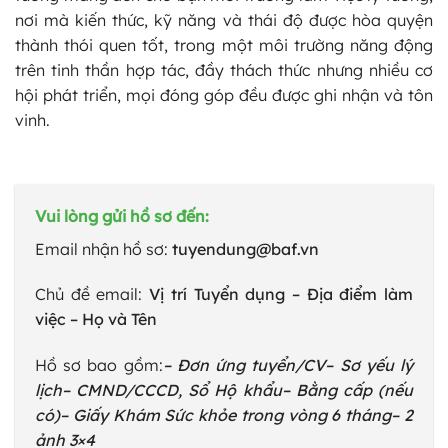
nơi mà kiến thức, kỹ năng và thái độ được hòa quyện
thành thói quen tốt, trong một môi trường năng động
trên tinh thần hợp tác, đầy thách thức nhưng nhiều cơ
hội phát triển, mọi đóng góp đều được ghi nhận và tôn
vinh.
Vui lòng gửi hồ sơ đến:
Email nhận hồ sơ:
tuyendung@baf.vn
Chủ đề email:
Vị trí Tuyển dụng – Địa điểm làm
việc – Họ và Tên
Hồ sơ bao gồm:
– Đơn ứng tuyển/CV
– Sơ yếu lý
lịch
– CMND/CCCD, Sổ Hộ khẩu
– Bằng cấp (nếu
có)
– Giấy Khám Sức khỏe trong vòng 6 tháng
– 2
ảnh 3×4