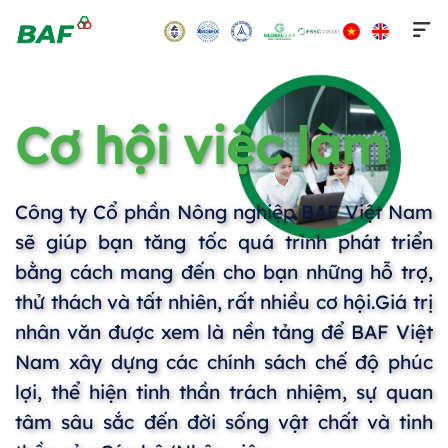
Skip
to
content
Cơ hội việc làm
Công ty Cổ phần Nông nghiệp BAF Việt Nam
sẽ giúp bạn tăng tốc quá trình phát triển
bằng cách mang đến cho bạn những hỗ trợ,
thử thách và tất nhiên, rất nhiều cơ hội.
Giá trị
nhân văn được xem là nền tảng để BAF Việt
Nam xây dựng các chính sách chế độ phúc
lợi, thể hiện tinh thần trách nhiệm, sự quan
tâm sâu sắc đến đời sống vật chất và tinh