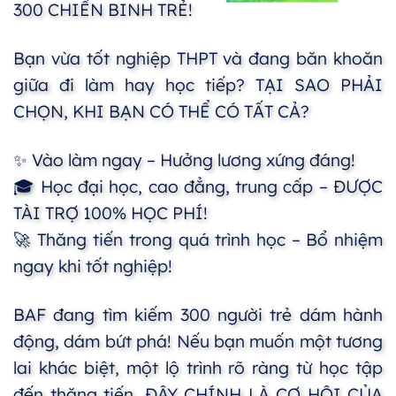
300 CHIẾN BINH TRẺ!
Bạn vừa tốt nghiệp THPT và đang băn khoăn
giữa đi làm hay học tiếp? TẠI SAO PHẢI
CHỌN, KHI BẠN CÓ THỂ CÓ TẤT CẢ?
✨ Vào làm ngay – Hưởng lương xứng đáng!
🎓 Học đại học, cao đẳng, trung cấp – ĐƯỢC
TÀI TRỢ 100% HỌC PHÍ!
🚀 Thăng tiến trong quá trình học – Bổ nhiệm
ngay khi tốt nghiệp!
BAF đang tìm kiếm 300 người trẻ dám hành
động, dám bứt phá! Nếu bạn muốn một tương
lai khác biệt, một lộ trình rõ ràng từ học tập
đến thăng tiến, ĐÂY CHÍNH LÀ CƠ HỘI CỦA