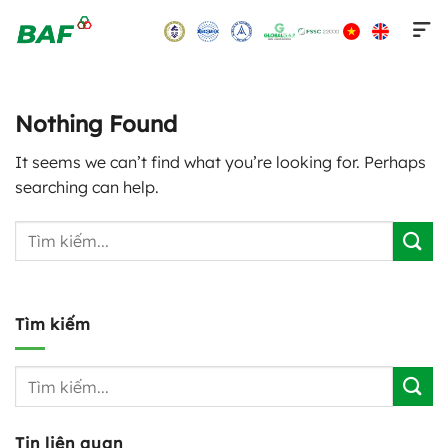
Skip
to
content
Nothing Found
It seems we can’t find what you’re looking for. Perhaps
searching can help.
Tìm kiếm
Tin liên quan