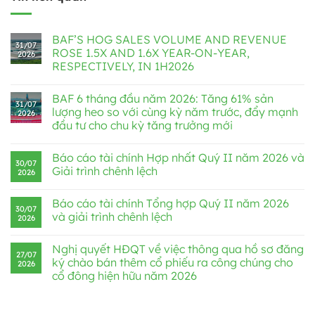
BAF’S HOG SALES VOLUME AND REVENUE
31/07
ROSE 1.5X AND 1.6X YEAR-ON-YEAR,
2026
RESPECTIVELY, IN 1H2026
BAF 6 tháng đầu năm 2026: Tăng 61% sản
31/07
lượng heo so với cùng kỳ năm trước, đẩy mạnh
2026
đầu tư cho chu kỳ tăng trưởng mới
Báo cáo tài chính Hợp nhất Quý II năm 2026 và
30/07
Giải trình chênh lệch
2026
Báo cáo tài chính Tổng hợp Quý II năm 2026
30/07
và giải trình chênh lệch
2026
Nghị quyết HĐQT về việc thông qua hồ sơ đăng
27/07
ký chào bán thêm cổ phiếu ra công chúng cho
2026
cổ đông hiện hữu năm 2026