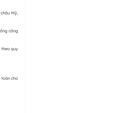
, châu Mỹ,
iống công
o theo quy
n toàn cho