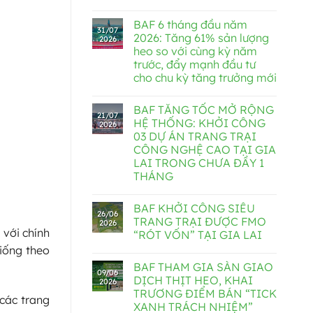
BAF 6 tháng đầu năm
31/07
2026: Tăng 61% sản lượng
2026
heo so với cùng kỳ năm
trước, đẩy mạnh đầu tư
cho chu kỳ tăng trưởng mới
BAF TĂNG TỐC MỞ RỘNG
21/07
HỆ THỐNG: KHỞI CÔNG
2026
03 DỰ ÁN TRANG TRẠI
CÔNG NGHỆ CAO TẠI GIA
LAI TRONG CHƯA ĐẦY 1
THÁNG
BAF KHỞI CÔNG SIÊU
26/06
TRANG TRẠI ĐƯỢC FMO
2026
 với chính
“RÓT VỐN” TẠI GIA LAI
giống theo
BAF THAM GIA SÀN GIAO
09/06
DỊCH THỊT HEO, KHAI
2026
TRƯƠNG ĐIỂM BÁN “TICK
 các trang
XANH TRÁCH NHIỆM”