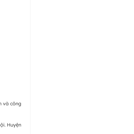
n và công
hội. Huyện