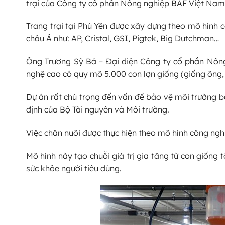
trại của Công ty cổ phần Nông nghiệp BAF Việt Nam
Trang trại tại Phú Yên được xây dựng theo mô hình c
châu Á như: AP, Cristal, GSI, Pigtek, Big Dutchman…
Ông Trương Sỹ Bá – Đại diện Công ty cổ phần Nông
nghệ cao có quy mô 5.000 con lợn giống (giống ông,
Dự án rất chú trọng đến vấn đề bảo vệ môi trường bằ
định của Bộ Tài nguyên và Môi trường.
Việc chăn nuôi được thực hiện theo mô hình công ngh
Mô hình này tạo chuỗi giá trị gia tăng từ con giống
sức khỏe người tiêu dùng.