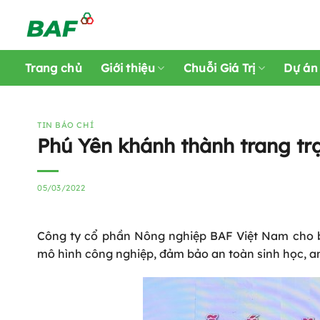
Skip
to
content
Trang chủ
Giới thiệu
Chuỗi Giá Trị
Dự án
TIN BÁO CHÍ
Phú Yên khánh thành trang tr
05/03/2022
Công ty cổ phần Nông nghiệp BAF Việt Nam cho biế
mô hình công nghiệp, đảm bảo an toàn sinh học, an