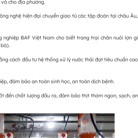
 và cho địa phương.
ông nghệ hiện đại chuyển giao từ các tập đoàn tại châu Âu
 nghiệp BAF Việt Nam cho biết trang trại chăn nuôi lợn g
 bà).
ng cách đầu tư hệ thống xử lý nước thải đạt tiêu chuẩn ca
iệp, đảm bảo an toàn sinh học, an toàn dịch bệnh.
 tốt đến chất lượng đầu ra, đảm bảo thịt thơm ngon, sạch, a