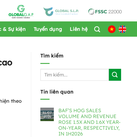
c & Sự kiện
Tuyển dụng
Liên hệ
Tìm kiếm
cao
Tin liên quan
hiện theo
BAF’S HOG SALES
31/07
VOLUME AND REVENUE
2026
ROSE 1.5X AND 1.6X YEAR-
ON-YEAR, RESPECTIVELY,
IN 1H2026