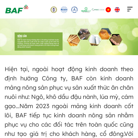
Skip
to
content
Hiện tại, ngoài hoạt động kinh doanh theo
định hướng Công ty, BAF còn kinh doanh
mảng nông sản phục vụ sản xuất thức ăn chăn
nuôi như: Ngô, khô dầu đậu nành, lúa mỳ, cám
gạo…Năm 2023 ngoài mảng kinh doanh cốt
lõi, BAF tiếp tục kinh doanh nông sản nhằm
phục vụ cho các đối tác trên toàn quốc cũng
như tạo giá trị cho khách hàng, cổ đông.Với