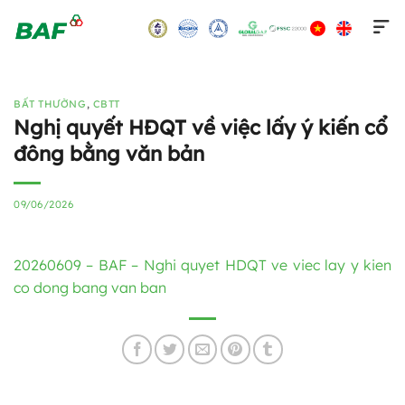
Skip
to
content
BẤT THƯỜNG
,
CBTT
Nghị quyết HĐQT về việc lấy ý kiến cổ
đông bằng văn bản
09/06/2026
20260609 – BAF – Nghi quyet HDQT ve viec lay y kien
co dong bang van ban