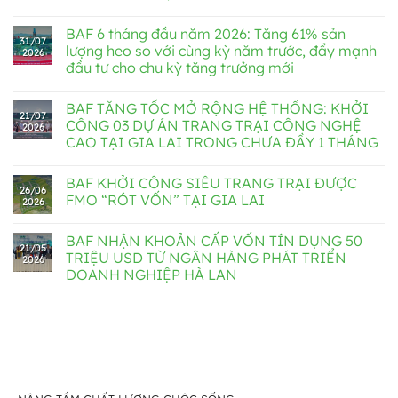
BAF 6 tháng đầu năm 2026: Tăng 61% sản
31/07
lượng heo so với cùng kỳ năm trước, đẩy mạnh
2026
đầu tư cho chu kỳ tăng trưởng mới
BAF TĂNG TỐC MỞ RỘNG HỆ THỐNG: KHỞI
21/07
CÔNG 03 DỰ ÁN TRANG TRẠI CÔNG NGHỆ
2026
CAO TẠI GIA LAI TRONG CHƯA ĐẦY 1 THÁNG
BAF KHỞI CÔNG SIÊU TRANG TRẠI ĐƯỢC
26/06
FMO “RÓT VỐN” TẠI GIA LAI
2026
BAF NHẬN KHOẢN CẤP VỐN TÍN DỤNG 50
21/05
TRIỆU USD TỪ NGÂN HÀNG PHÁT TRIỂN
2026
DOANH NGHIỆP HÀ LAN