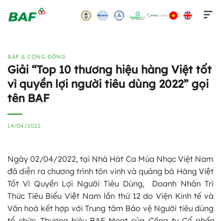
Skip
to
content
BAF & CỘNG ĐỒNG
Giải “Top 10 thương hiệu hàng Việt tốt
vì quyền lợi người tiêu dùng 2022” gọi
tên BAF
14/04/2022
Ngày 02/04/2022, tại Nhà Hát Ca Múa Nhạc Việt Nam
đã diễn ra chương trình tôn vinh và quảng bá Hàng Việt
Tốt Vì Quyền Lợi Người Tiêu Dùng, Doanh Nhân Trí
Thức Tiêu Biểu Việt Nam lần thứ 12 do Viện Kinh tế và
Văn hoá kết hợp với Trung tâm Bảo vệ Người tiêu dùng
tổ chức. Thương hiệu BAF Meat của
Công ty
Cổ phần