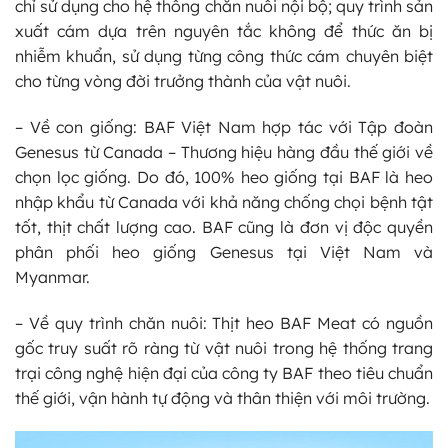
chỉ sử dụng cho hệ thống chăn nuôi nội bộ; quy trình sản
xuất cám dựa trên nguyên tắc không để thức ăn bị
nhiễm khuẩn, sử dụng từng công thức cám chuyên biệt
cho từng vòng đời trưởng thành của vật nuôi.
– Về con giống: BAF Việt Nam hợp tác với Tập đoàn
Genesus từ Canada – Thương hiệu hàng đầu thế giới về
chọn lọc giống. Do đó, 100% heo giống tại BAF là heo
nhập khẩu từ Canada với khả năng chống chọi bệnh tật
tốt, thịt chất lượng cao. BAF cũng là đơn vị độc quyền
phân phối heo giống Genesus tại Việt Nam và
Myanmar.
– Về quy trình chăn nuôi: Thịt heo BAF Meat có nguồn
gốc truy suất rõ ràng từ vật nuôi trong hệ thống trang
trại công nghệ hiện đại của công ty BAF theo tiêu chuẩn
thế giới, vận hành tự động và thân thiện với môi trường.