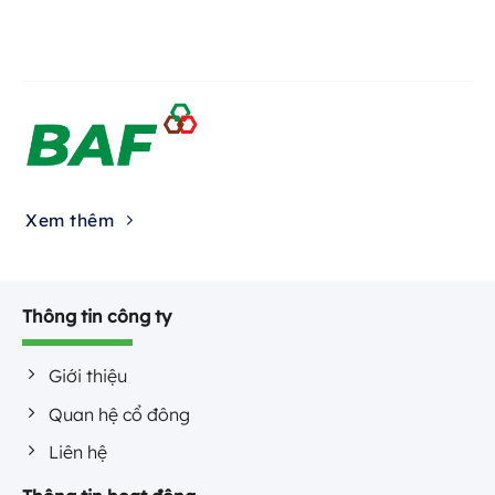
MEATSHOP NHUNG VINH
Thôn 3 Diễn Kỷ, Đức Châu, Nghệ An
0865878620
MS HOA NAM NGHĨA
112 Đinh Công Tráng, Thành Vinh, Nghệ
An
Xem thêm
0364297579
MEATSHOP NHƯ QUỲNH
195 Hữu Nghị, Đồng Hới, Quảng Trị
Thông tin công ty
0919593585
Giới thiệu
MEATSHOP LUXURY
Quan hệ cổ đông
26 Quang Trung, Thành Sen, Hà Tĩnh
Liên hệ
0834613668