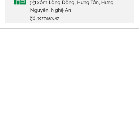
xóm Làng Đông, Hưng Tân, Hưng
Nguyên, Nghệ An
0977460187
MEATSHOP ANH
156 Phạm Hồng Thái, xóm 3, Trường
Vinh, Nghệ An
0398763017
MEATSHOP HOÀNG HIỀN
MM8X+85C, Đường Nguyễn Kiệm,
Trường Vinh, Nghệ An
0965817664
MEATSHOP SIÊU HẢI
1 Đường Siêu Hải, Thành Vinh, Nghệ An
0977494884