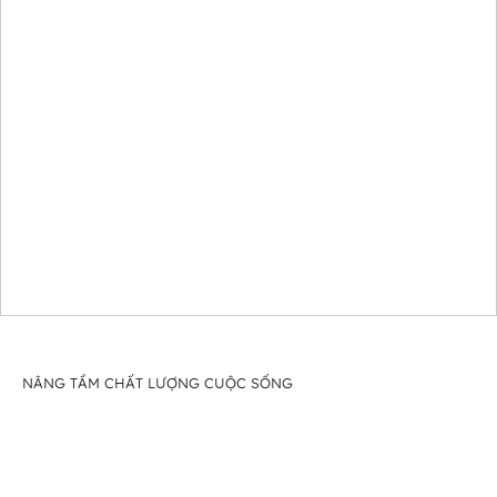
MEATSHOP HL MART
6 Phạm Đình Toái, Vinh Phú, Nghệ An
0985799496
MEATSHOP ANLAVU
HHF3+PJ4, Thiên Nhẫn, Nghệ An, Việt
Nam
0911174568
MEATSHOP HƯƠNG BÙI
4JPW+XGW Quỳnh Lưu, Nghệ An
0837331336
NÂNG TẦM CHẤT LƯỢNG CUỘC SỐNG
MEATSHOP ANH NAM SPARTA
Khối Nam Bắc Sơn, Nam Đàn, Nghệ An
0965611727