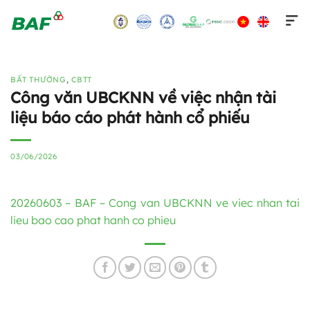
Skip
to
content
BẤT THƯỜNG
,
CBTT
Công văn UBCKNN về việc nhận tài
liệu báo cáo phát hành cổ phiếu
03/06/2026
20260603 – BAF – Cong van UBCKNN ve viec nhan tai
lieu bao cao phat hanh co phieu