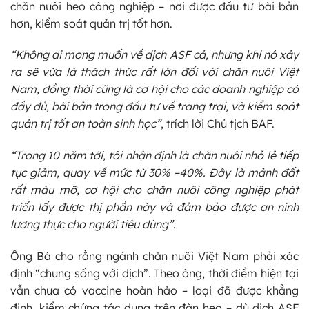
chăn nuôi heo công nghiệp – nơi được đầu tư bài bản
hơn, kiểm soát quản trị tốt hơn.
“Không ai mong muốn về dịch ASF cả, nhưng khi nó xảy
ra sẽ vừa là thách thức rất lớn đối với chăn nuôi Việt
Nam, đồng thời cũng là cơ hội cho các doanh nghiệp có
đầy đủ, bài bản trong đầu tư về trang trại, và kiểm soát
quản trị tốt an toàn sinh học”
, trích lời Chủ tịch BAF.
“Trong 10 năm tới, tôi nhận định là chăn nuôi nhỏ lẻ tiếp
tục giảm, quay về mức từ 30% –40%. Đây là mảnh đất
rất màu mỡ, cơ hội cho chăn nuôi công nghiệp phát
triển lấy được thị phần này và đảm bảo được an ninh
lương thực cho người tiêu dùng”
.
Ông Bá cho rằng ngành chăn nuôi Việt Nam phải xác
định “chung sống với dịch”. Theo ông, thời điểm hiện tại
vẫn chưa có vaccine hoàn hảo – loại đã được khẳng
định, kiểm chứng tác dụng trên đàn heo – dù dịch ASF