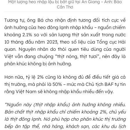
Một lượng heo nhập lậu bị bắt giữ tại An Giang – Ảnh: Báo
Cần Thơ
Tương tự, ông Bá cho nhận định tương đối tích cực về
ảnh hưởng của heo đông lạnh nhập khẩu – nguồn chiếm
khoảng 2.1% so với sản lượng thịt sản xuất trong nước
10 tháng đầu năm 2023, theo số liệu của Tổng cục Hải
quan. Nguyên nhân do thói quen tiêu dùng của người
Việt vẫn đang chuộng “thịt nóng, thịt tươi”, nên đây là
phân khúc không bị ảnh hưởng.
Hơn nữa, tỷ lệ 2% cũng là không đủ để điều tiết giá cả
thị trường, mà phải là 50% – mức mà Chủ tịch BAF tự tin
rằng Việt Nam sẽ không nhập khẩu nhiều đến vậy.
“Nguồn này (thịt nhập khẩu) ảnh hưởng không nhiều.
Bản chất thịt nhập khẩu chỉ chiếm khoảng 2%, chủ yếu
là thịt đông lạnh. Nó phù hợp cho phân khúc thị trường
bếp ăn tập thể, nhà hàng, khách sạn, các khu du lịch