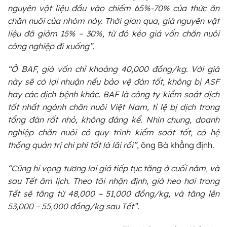
nguyên vật liệu đầu vào chiếm 65%-70% của thức ăn
chăn nuôi của nhóm này. Thời gian qua, giá nguyên vật
liệu đã giảm 15% – 30%, từ đó kéo giá vốn chăn nuôi
công nghiệp đi xuống”
.
“Ở BAF, giá vốn chỉ khoảng 40,000 đồng/kg. Với giá
này sẽ có lợi nhuận nếu bảo vệ đàn tốt, không bị ASF
hay các dịch bệnh khác. BAF là công ty kiểm soát dịch
tốt nhất ngành chăn nuôi Việt Nam, tỉ lệ bị dịch trong
tổng đàn rất nhỏ, không đáng kể. Nhìn chung, doanh
nghiệp chăn nuôi có quy trình kiểm soát tốt, có hệ
thống quản trị chi phí tốt là lãi rồi”
, ông Bá khẳng định.
“Cũng hi vọng tương lai giá tiếp tục tăng ở cuối năm, và
sau Tết âm lịch. Theo tôi nhận định, giá heo hơi trong
Tết sẽ tăng từ 48,000 – 51,000 đồng/kg, và tăng lên
53,000 – 55,000 đồng/kg sau Tết”.