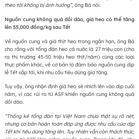
theo tôi không bị ảnh hưởng”,
ông Bá nói.
Nguồn cung không quá dồi dào, giá heo có thể tăng
lên 55,000 đồng/kg sau Tết
Về nguồn cung và giá thịt heo trong ngắn hạn, ông Bá
cho rằng với tổng đàn heo cả nước là 27 triệu con (cho
ra thị trường 45-50 triệu heo thịt/năm) cùng các loại
thực phẩm khác, về cơ bản là đảm bảo nguồn cung dịp
lễ Tết sắp tới, khi nhu cầu tiêu dùng gia tăng.
Tuy vậy, ông nhận định giá heo sẽ nhích lên vào dịp cuối
năm, vì các rủi ro từ ASF khiến nguồn cung không quá
dồi dào.
“Thống kê tổng đàn tại Việt Nam chưa thật sự rõ nét,
nhưng cơ bản hoàn toàn đáp ứng được nhu cầu của dịp
Tết khi tiêu dùng tăng lên. Tuy nhiên vẫn còn thách thức,