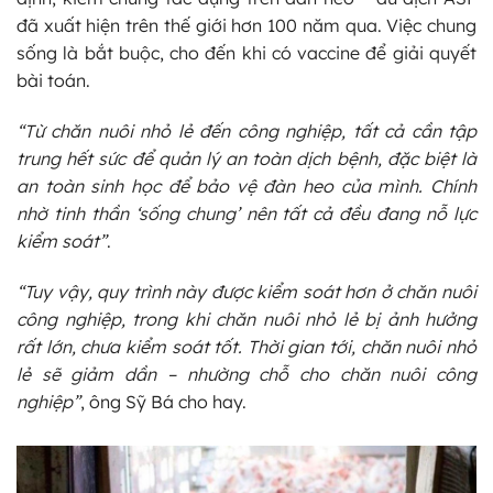
đã xuất hiện trên thế giới hơn 100 năm qua. Việc chung
sống là bắt buộc, cho đến khi có vaccine để giải quyết
bài toán.
“Từ chăn nuôi nhỏ lẻ đến công nghiệp, tất cả cần tập
trung hết sức để quản lý an toàn dịch bệnh, đặc biệt là
an toàn sinh học để bảo vệ đàn heo của mình. Chính
nhờ tinh thần ‘sống chung’ nên tất cả đều đang nỗ lực
kiểm soát”
.
“Tuy vậy, quy trình này được kiểm soát hơn ở chăn nuôi
công nghiệp, trong khi chăn nuôi nhỏ lẻ bị ảnh hưởng
rất lớn, chưa kiểm soát tốt. Thời gian tới, chăn nuôi nhỏ
lẻ sẽ giảm dần – nhường chỗ cho chăn nuôi công
nghiệp”
, ông Sỹ Bá cho hay.