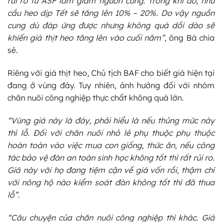
rủi ro từ ASF làm giảm nguồn cung. Trong khi đó, nhu
cầu heo dịp Tết sẽ tăng lên 10% – 20%. Do vậy nguồn
cung dù đáp ứng được nhưng không quá dồi dào sẽ
khiến giá thịt heo tăng lên vào cuối năm”
, ông Bá chia
sẻ.
Riêng với giá thịt heo, Chủ tịch BAF cho biết giá hiện tại
đang ở vùng đáy. Tuy nhiên, ảnh hưởng đối với nhóm
chăn nuôi công nghiệp thực chất không quá lớn.
“Vùng giá này là đáy, phải hiểu là nếu thủng mức này
thì lỗ. Đối với chăn nuôi nhỏ lẻ phụ thuộc phụ thuộc
hoàn toàn vào việc mua con giống, thức ăn, nếu công
tác bảo vệ đàn an toàn sinh học không tốt thì rất rủi ro.
Giá này với họ đang tiệm cận về giá vốn rồi, thậm chí
với nông hộ nào kiểm soát đàn không tốt thì đã thua
lỗ”.
“Câu chuyện của chăn nuôi công nghiệp thì khác. Giá