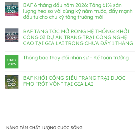
BAF 6 tháng đầu năm 2026: Tăng 61% sản
31/07
lượng heo so với cùng kỳ năm trước, đẩy mạnh
2026
đầu tư cho chu kỳ tăng trưởng mới
BAF TĂNG TỐC MỞ RỘNG HỆ THỐNG: KHỞI
21/07
CÔNG 03 DỰ ÁN TRANG TRẠI CÔNG NGHỆ
2026
CAO TẠI GIA LAI TRONG CHƯA ĐẦY 1 THÁNG
Thông báo thay đổi nhân sự – Kế toán trưởng
10/07
2026
BAF KHỞI CÔNG SIÊU TRANG TRẠI ĐƯỢC
26/06
FMO “RÓT VỐN” TẠI GIA LAI
2026
NÂNG TẦM CHẤT LƯỢNG CUỘC SỐNG