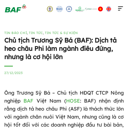
Skip
to
content
TIN BÁO CHÍ
,
TIN TỨC
,
TIN TỨC & SỰ KIỆN
Chủ tịch Trương Sỹ Bá (BAF): Dịch tả
heo châu Phi làm ngành điêu đứng,
nhưng là cơ hội lớn
27/12/2023
Ông Trương Sỹ Bá – Chủ tịch HĐQT CTCP Nông
nghiệp
BAF
Việt Nam (
HOSE
: BAF) nhận định
rằng dịch tả heo châu Phi (ASF) là thách thức lớn
với ngành chăn nuôi Việt Nam, nhưng cũng là cơ
hội tốt đối với các doanh nghiệp đầu tư bài bản,