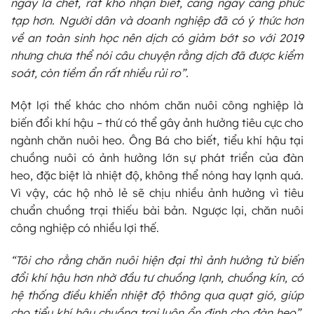
ngày là chết, rất khó nhận biết, càng ngày càng phức
tạp hơn. Người dân và doanh nghiệp đã có ý thức hơn
về an toàn sinh học nên dịch có giảm bớt so với 2019
nhưng chưa thể nói câu chuyện rằng dịch đã được kiểm
soát, còn tiềm ẩn rất nhiều rủi ro”.
Một lợi thế khác cho nhóm chăn nuôi công nghiệp là
biến đổi khí hậu – thứ có thể gây ảnh hưởng tiêu cực cho
ngành chăn nuôi heo. Ông Bá cho biết, tiểu khí hậu tại
chuồng nuôi có ảnh hưởng lớn sự phát triển của đàn
heo, đặc biệt là nhiệt độ, không thể nóng hay lạnh quá.
Vì vậy, các hộ nhỏ lẻ sẽ chịu nhiều ảnh hưởng vì tiêu
chuẩn chuồng trại thiếu bài bản. Ngược lại, chăn nuôi
công nghiệp có nhiều lợi thế.
“Tôi cho rằng chăn nuôi hiện đại thì ảnh hưởng từ biến
đổi khí hậu hơn nhờ đầu tư chuồng lạnh, chuồng kín, có
hệ thống điều khiển nhiệt độ thông qua quạt gió, giúp
cho tiểu khí hậu chuồng trại luôn ổn định cho đàn heo”
,