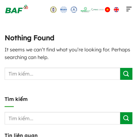
Skip
to
content
Nothing Found
It seems we can’t find what you’re looking for. Perhaps
searching can help.
Tìm kiếm
Tin liên quan