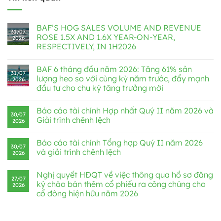
BAF’S HOG SALES VOLUME AND REVENUE
31/07
ROSE 1.5X AND 1.6X YEAR-ON-YEAR,
2026
RESPECTIVELY, IN 1H2026
BAF 6 tháng đầu năm 2026: Tăng 61% sản
31/07
lượng heo so với cùng kỳ năm trước, đẩy mạnh
2026
đầu tư cho chu kỳ tăng trưởng mới
Báo cáo tài chính Hợp nhất Quý II năm 2026 và
30/07
Giải trình chênh lệch
2026
Báo cáo tài chính Tổng hợp Quý II năm 2026
30/07
và giải trình chênh lệch
2026
Nghị quyết HĐQT về việc thông qua hồ sơ đăng
27/07
ký chào bán thêm cổ phiếu ra công chúng cho
2026
cổ đông hiện hữu năm 2026