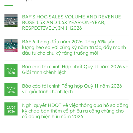
BAF’S HOG SALES VOLUME AND REVENUE
31/07
ROSE 1.5X AND 1.6X YEAR-ON-YEAR,
2026
RESPECTIVELY, IN 1H2026
BAF 6 tháng đầu năm 2026: Tăng 61% sản
31/07
lượng heo so với cùng kỳ năm trước, đẩy mạnh
2026
đầu tư cho chu kỳ tăng trưởng mới
Báo cáo tài chính Hợp nhất Quý II năm 2026 và
30/07
Giải trình chênh lệch
2026
Báo cáo tài chính Tổng hợp Quý II năm 2026
30/07
và giải trình chênh lệch
2026
Nghị quyết HĐQT về việc thông qua hồ sơ đăng
27/07
ký chào bán thêm cổ phiếu ra công chúng cho
2026
cổ đông hiện hữu năm 2026