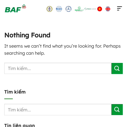
Skip
to
content
Nothing Found
It seems we can’t find what you’re looking for. Perhaps
searching can help.
Tìm kiếm
Tin liên quan