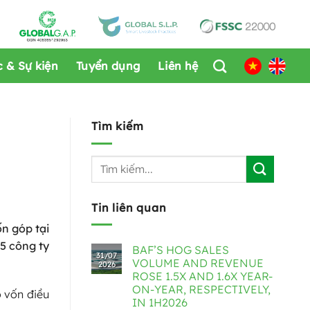
c & Sự kiện
Tuyển dụng
Liên hệ
Tìm kiếm
Tin liên quan
n góp tại
5 công ty
BAF’S HOG SALES
31/07
VOLUME AND REVENUE
2026
ROSE 1.5X AND 1.6X YEAR-
ON-YEAR, RESPECTIVELY,
 vốn điều
IN 1H2026