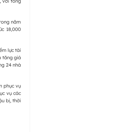
 với tổng
 trong năm
ức 18,000
ềm lực tài
a tăng giá
ộng 24 nhà
ốn phục vụ
hục vụ các
u bị, thời