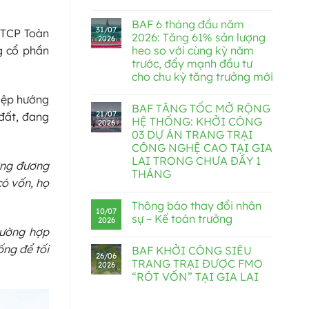
BAF 6 tháng đầu năm
31/07
CTCP Toàn
2026: Tăng 61% sản lượng
2026
heo so với cùng kỳ năm
g cổ phần
trước, đẩy mạnh đầu tư
cho chu kỳ tăng trưởng mới
hiệp hướng
BAF TĂNG TỐC MỞ RỘNG
21/07
 đất, đang
HỆ THỐNG: KHỞI CÔNG
2026
03 DỰ ÁN TRANG TRẠI
CÔNG NGHỆ CAO TẠI GIA
LAI TRONG CHƯA ĐẦY 1
ơng đương
THÁNG
có vốn, họ
Thông báo thay đổi nhân
10/07
sự – Kế toán trưởng
2026
rường hợp
ống để tối
BAF KHỞI CÔNG SIÊU
26/06
TRANG TRẠI ĐƯỢC FMO
2026
“RÓT VỐN” TẠI GIA LAI