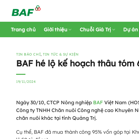
Skip
to
content
Trang chủ
Giới thiệu
Chuỗi Giá Trị
Dự án
TIN BÁO CHÍ
,
TIN TỨC & SỰ KIỆN
BAF hé lộ kế hoạch thâu tóm 
19/11/2024
Ngày 30/10, CTCP Nông nghiệp
BAF
Việt Nam (HOS
Công ty TNHH Chăn nuôi Công nghệ cao Khuyên Nam
chăn nuôi khác tại tỉnh Quảng Trị.
Cụ thể, BAF đã mua thành công 95% vốn góp tại Khu