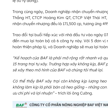
lệ 50 tỷ đồng).
Trong cùng ngày, Doanh nghiệp nhận chuyển nhượng 
Thắng HT, CTCP Hoàng Kim QT, CTCP Việt Thái HT
nhận chuyển nhượng đều là 171,500 cp, tương ứng 49%
Trao đổi tại buổi tiếp xúc với nhà đầu tư vào ngày
đến mua lại toàn bộ cả 6 công ty này. Với 5 đơn vị
hoàn thiện pháp lý, và Doanh nghiệp sẽ mua lại toàn 
“Kế hoạch của BAF là phải mở rộng rất nhanh và qu
15 trang trại tự xây. Trường hợp xây không kịp, BAF 
sẽ xây theo mô hình của BAF và chúng tôi thuê lại.
Có thể thấy BAF xây trại còn không kịp lượng heo 
không làm kịp là phải bán cả heo giống – những con 
ưu chi phí và lợi nhuận”
– trích lời ông Cường.