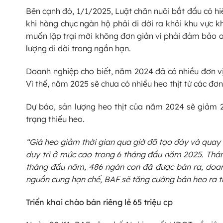
Bên cạnh đó, 1/1/2025, Luật chăn nuôi bắt đầu có hiệ
khi hàng chục ngàn hộ phải di dời ra khỏi khu vực k
muốn lập trại mới không đơn giản vì phải đảm bảo an
lượng di dời trong ngắn hạn.
Doanh nghiệp cho biết, năm 2024 đã có nhiều đơn vị
Vì thế, năm 2025 sẽ chưa có nhiều heo thịt từ các đơn
Dự báo, sản lượng heo thịt của năm 2024 sẽ giảm 
trạng thiếu heo.
“Giá heo giảm thời gian qua giờ đã tạo đáy và quay 
duy trì ở mức cao trong 6 tháng đầu năm 2025. Thán
tháng đầu năm, 486 ngàn con đã được bán ra, doanh
nguồn cung hạn chế, BAF sẽ tăng cường bán heo ra th
Triển khai chào bán riêng lẻ 65 triệu cp