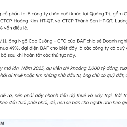
cổ phần tại 5 công ty chăn nuôi khác tại Quảng Trị, gồm 
, CTCP Hoàng Kim HT-QT, và CTCP Thành Sen HT-QT. Lượn
 vốn điều lệ.
 07/11, ông Ngô Cao Cường – CFO của BAF chia sẻ Doanh ng
 mua 49%, đại diện BAF cho biết đây là các công ty có quỹ
bộ sau khi hoàn tất các thủ tục này.
y mô lớn. Năm 2025, dự kiến chi khoảng 3,000 tỷ đồng, tư
phải đi thuê hoặc tìm những nhà đầu tư, ông chủ có quỹ đất, 
đẻ ra, nên phải đẩy nhanh tiến độ thuê và xây trại. Bởi t
heo đến tuổi phải phối, đẻ, nên sẽ bán cho người dân heo gi