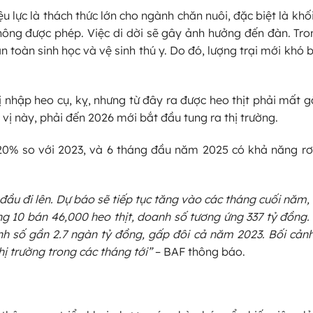
u lực là thách thức lớn cho ngành chăn nuôi, đặc biệt là khố
hông được phép. Việc di dời sẽ gây ảnh hưởng đến đàn. Tro
 toàn sinh học và vệ sinh thú y. Do đó, lượng trại mới khó 
 nhập heo cụ, kỵ, nhưng từ đây ra được heo thịt phải mất 
 vị này, phải đến 2026 mới bắt đầu tung ra thị trường.
20% so với 2023, và 6 tháng đầu năm 2025 có khả năng rơi
đầu đi lên. Dự báo sẽ tiếp tục tăng vào các tháng cuối năm,
g 10 bán 46,000 heo thịt, doanh số tương ứng 337 tỷ đồng.
 số gần 2.7 ngàn tỷ đồng, gấp đôi cả năm 2023. Bối cảnh 
ị trường trong các tháng tới”
– BAF thông báo.