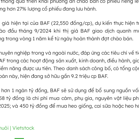
hông qua triển khai phương án chào bán cổ phiếu riêng lẻ,
ơng hơn 27% lượng cổ phiếu đang lưu hành.
 giá hiện tại của BAF (22,550 đồng/cp), dự kiến thực hiện
ào đầu tháng 9/2024 khi thị giá BAF giao dịch quanh m
ng trong vòng 1 năm kể từ ngày hoàn thành đợt chào bán.
uyên nghiệp trong và ngoài nước, đáp ứng các tiêu chí về ti
F trong các hoạt động sản xuất, kinh doanh, điều hành, gi
, tiềm năng được ưu tiên. Theo danh sách công bố, có tổng c
án này, hiện đang sở hữu gần 9.2 triệu cp BAF.
là hơn 1 ngàn tỷ đồng, BAF sẽ sử dụng để bổ sung nguồn v
8 tỷ đồng là chi phí mua cám, phụ gia, nguyên vật liệu p
/2025; và 450 tỷ đồng để mua heo giống, cai sữa hoặc heo hậ
uôi | Vietstock