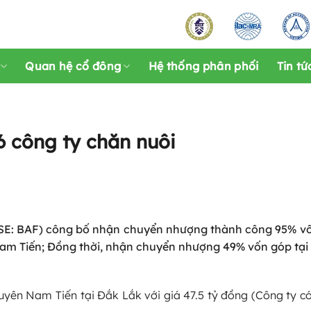
Quan hệ cổ đông
Hệ thống phân phối
Tin tứ
6 công ty chăn nuôi
E: BAF) công bố nhận chuyển nhượng thành công 95% vố
 Tiến; Đồng thời, nhận chuyển nhượng 49% vốn góp tại 
yên Nam Tiến tại Đắk Lắk với giá 47.5 tỷ đồng (Công ty có