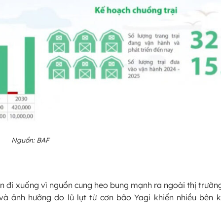
Nguồn: BAF
ần đi xuống vì nguồn cung heo bung mạnh ra ngoài thị trườ
và ảnh hưởng do lũ lụt từ cơn bão Yagi khiến nhiều bên 