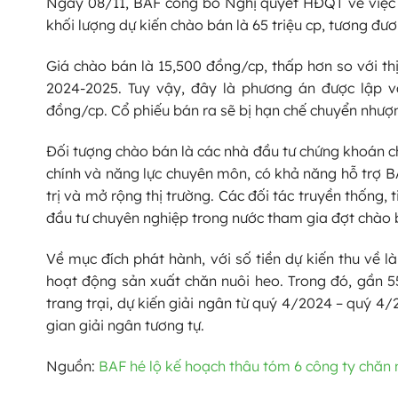
Ngày 08/11, BAF công bố Nghị quyết HĐQT về việc t
khối lượng dự kiến chào bán là 65 triệu cp, tương đư
Giá chào bán là 15,500 đồng/cp, thấp hơn so với thị
2024-2025. Tuy vậy, đây là phương án được lập v
đồng/cp. Cổ phiếu bán ra sẽ bị hạn chế chuyển nhượ
Đối tượng chào bán là các nhà đầu tư chứng khoán ch
chính và năng lực chuyên môn, có khả năng hỗ trợ BA
trị và mở rộng thị trường. Các đối tác truyền thống
đầu tư chuyên nghiệp trong nước tham gia đợt chào b
Về mục đích phát hành, với số tiền dự kiến thu về 
hoạt động sản xuất chăn nuôi heo. Trong đó, gần 55
trang trại, dự kiến giải ngân từ quý 4/2024 – quý 4
gian giải ngân tương tự.
Nguồn:
BAF hé lộ kế hoạch thâu tóm 6 công ty chăn n