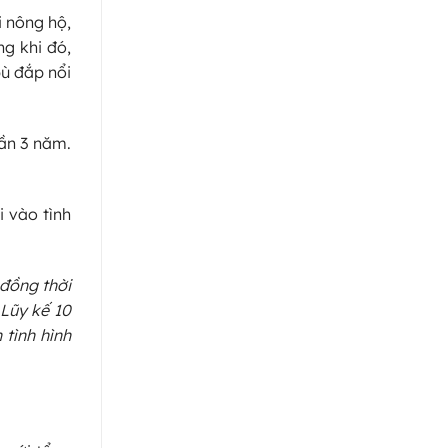
i nông hộ,
ng khi đó,
bù đắp nổi
gần 3 năm.
 vào tình
 đồng thời
 Lũy kế 10
tình hình