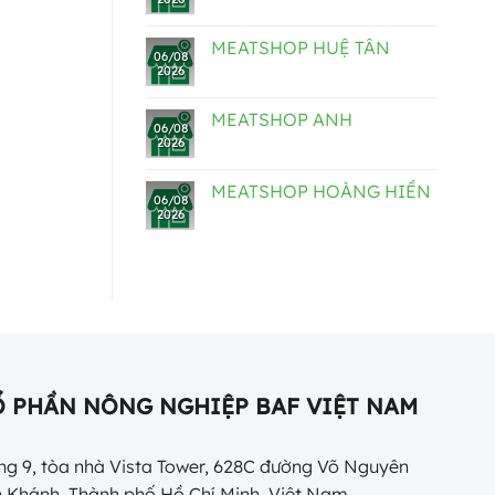
MEATSHOP HUỆ TÂN
06/08
2026
MEATSHOP ANH
06/08
2026
MEATSHOP HOÀNG HIỀN
06/08
2026
Ổ PHẦN NÔNG NGHIỆP BAF VIỆT NAM
g 9, tòa nhà Vista Tower, 628C đường Võ Nguyên
 Khánh, Thành phố Hồ Chí Minh, Việt Nam.