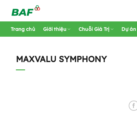
Skip
to
content
Trang chủ
Giới thiệu
Chuỗi Giá Trị
Dự án
MAXVALU SYMPHONY