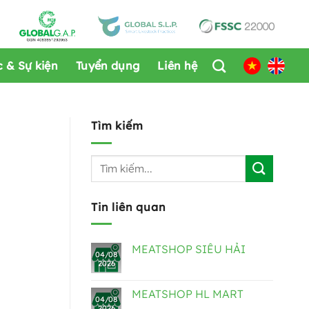
c & Sự kiện
Tuyển dụng
Liên hệ
Tìm kiếm
Tin liên quan
MEATSHOP SIÊU HẢI
04/08
2026
MEATSHOP HL MART
04/08
2026