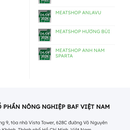
MEATSHOP ANLAVU
04/08
2026
MEATSHOP HƯƠNG BÙI
04/08
2026
MEATSHOP ANH NAM
04/08
SPARTA
2026
Ổ PHẦN NÔNG NGHIỆP BAF VIỆT NAM
g 9, tòa nhà Vista Tower, 628C đường Võ Nguyên
 Khánh, Thành phố Hồ Chí Minh, Việt Nam.