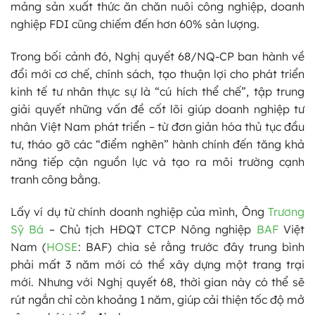
mảng sản xuất thức ăn chăn nuôi công nghiệp, doanh
nghiệp FDI cũng chiếm đến hơn 60% sản lượng.
Trong bối cảnh đó, Nghị quyết 68/NQ-CP ban hành về
đổi mới cơ chế, chính sách, tạo thuận lợi cho phát triển
kinh tế tư nhân thực sự là “cú hích thể chế”, tập trung
giải quyết những vấn đề cốt lõi giúp doanh nghiệp tư
nhân Việt Nam phát triển – từ đơn giản hóa thủ tục đầu
tư, tháo gỡ các “điểm nghẽn” hành chính đến tăng khả
năng tiếp cận nguồn lực và tạo ra môi trường cạnh
tranh công bằng.
Lấy ví dụ từ chính doanh nghiệp của mình, Ông
Trương
Sỹ Bá
– Chủ tịch HĐQT CTCP Nông nghiệp
BAF
Việt
Nam (
HOSE
: BAF) chia sẻ rằng trước đây trung bình
phải mất 3 năm mới có thể xây dựng một trang trại
mới. Nhưng với Nghị quyết 68, thời gian này có thể sẽ
rút ngắn chỉ còn khoảng 1 năm, giúp cải thiện tốc độ mở