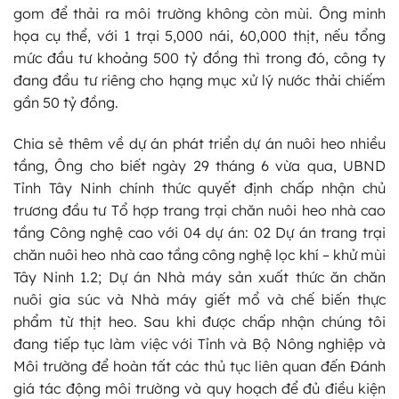
gom để thải ra môi trường không còn mùi. Ông minh
họa cụ thể, với 1 trại 5,000 nái, 60,000 thịt, nếu tổng
mức đầu tư khoảng 500 tỷ đồng thì trong đó, công ty
đang đầu tư riêng cho hạng mục xử lý nước thải chiếm
gần 50 tỷ đồng.
Chia sẻ thêm về dự án phát triển dự án nuôi heo nhiều
tầng, Ông cho biết ngày 29 tháng 6 vừa qua, UBND
Tỉnh Tây Ninh chính thức quyết định chấp nhận chủ
trương đầu tư Tổ hợp trang trại chăn nuôi heo nhà cao
tầng Công nghệ cao với 04 dự án: 02 Dự án trang trại
chăn nuôi heo nhà cao tầng công nghệ lọc khí – khử mùi
Tây Ninh 1.2; Dự án Nhà máy sản xuất thức ăn chăn
nuôi gia súc và Nhà máy giết mổ và chế biến thực
phẩm từ thịt heo. Sau khi được chấp nhận chúng tôi
đang tiếp tục làm việc với Tỉnh và Bộ Nông nghiệp và
Môi trường để hoàn tất các thủ tục liên quan đến Đánh
giá tác động môi trường và quy hoạch để đủ điều kiện