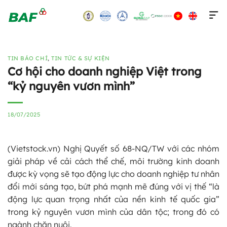
Skip
to
content
TIN BÁO CHÍ
,
TIN TỨC & SỰ KIỆN
Cơ hội cho doanh nghiệp Việt trong
“kỷ nguyên vươn mình”
18/07/2025
(Vietstock.vn) Nghị Quyết số 68-NQ/TW với các nhóm
giải pháp về cải cách thể chế, môi trường kinh doanh
được kỳ vọng sẽ tạo động lực cho doanh nghiệp tư nhân
đổi mới sáng tạo, bứt phá mạnh mẽ đúng với vị thế “là
động lực quan trọng nhất của nền kinh tế quốc gia”
trong kỷ nguyên vươn mình của dân tộc; trong đó có
ngành chăn nuôi.