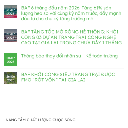
BAF 6 tháng đầu năm 2026: Tăng 61% sản
31/07
lượng heo so với cùng kỳ năm trước, đẩy mạnh
2026
đầu tư cho chu kỳ tăng trưởng mới
BAF TĂNG TỐC MỞ RỘNG HỆ THỐNG: KHỞI
21/07
CÔNG 03 DỰ ÁN TRANG TRẠI CÔNG NGHỆ
2026
CAO TẠI GIA LAI TRONG CHƯA ĐẦY 1 THÁNG
Thông báo thay đổi nhân sự – Kế toán trưởng
10/07
2026
BAF KHỞI CÔNG SIÊU TRANG TRẠI ĐƯỢC
26/06
FMO “RÓT VỐN” TẠI GIA LAI
2026
NÂNG TẦM CHẤT LƯỢNG CUỘC SỐNG