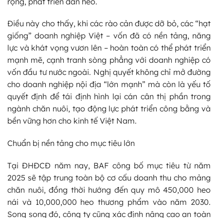
rộng, phát triển đàn heo.
Điều này cho thấy, khi các rào cản được dỡ bỏ, các “hạt
giống” doanh nghiệp Việt – vốn đã có nền tảng, năng
lực và khát vọng vươn lên – hoàn toàn có thể phát triển
mạnh mẽ, cạnh tranh sòng phẳng với doanh nghiệp có
vốn đầu tư nước ngoài. Nghị quyết không chỉ mở đường
cho doanh nghiệp nội địa “lớn mạnh” mà còn là yếu tố
quyết định để tái định hình lại cán cân thị phần trong
ngành chăn nuôi, tạo động lực phát triển công bằng và
bền vững hơn cho kinh tế Việt Nam.
Chuẩn bị nền tảng cho mục tiêu lớn
Tại ĐHĐCĐ năm nay, BAF công bố mục tiêu từ năm
2025 sẽ tập trung toàn bộ cơ cấu doanh thu cho mảng
chăn nuôi, đồng thời hướng đến quy mô 450,000 heo
nái và 10,000,000 heo thương phẩm vào năm 2030.
Song song đó, công ty cũng xác định nâng cao an toàn