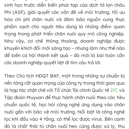
sinh học trước diễn biến phức tạp của dịch tả lợn châu
Phi (ASF), giải quyết các vấn đề về môi trường, tối ưu
hóa chi phí chăn nuôi và đảm bảo nguồn cung thực
phẩm sạch cho người tiêu dùng là những điểm quan
trọng trong phát triển chăn nuôi quy mô công nghiệp.
Như vậy, cơ chế thông thoáng, doanh nghiệp được
khuyến khích đổi mới sáng tạo – nhưng làm như thế nào
để biến cơ hội thành kết quả – đó mới là bài toán cần
các doanh nghiệp quyết liệt đi tìm câu trả lời.
Theo Chủ tịch HĐQT BAF, một trong những sự chuẩn bị
nền tảng rất quan trọng của công ty trong thời gian qua
là hợp tác chặt chẽ với Tổ chức Tài chính Quốc tế
IFC
và
Tập đoàn Muyuan để thực hành chăn nuôi theo các tiêu
chuẩn quốc tế, học hỏi công nghệ ứng dụng vào chăn
nuôi gắn với bảo vệ môi trường. Nổi bật là công nghệ
lọc khí đầu vào 4 tầng, có thể lọc được virus. Bên cạnh
đó là chất thải từ chăn nuôi heo cũng được xử lý, thu