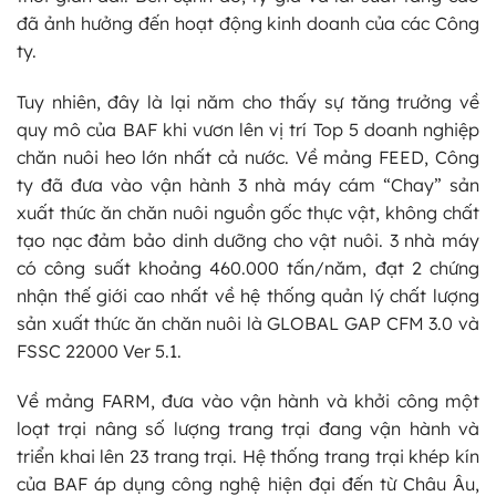
đã ảnh hưởng đến hoạt động kinh doanh của các Công
ty.
Tuy nhiên, đây là lại năm cho thấy sự tăng trưởng về
quy mô của BAF khi vươn lên vị trí Top 5 doanh nghiệp
chăn nuôi heo lớn nhất cả nước. Về mảng FEED, Công
ty đã đưa vào vận hành 3 nhà máy cám “Chay” sản
xuất thức ăn chăn nuôi nguồn gốc thực vật, không chất
tạo nạc đảm bảo dinh dưỡng cho vật nuôi. 3 nhà máy
có công suất khoảng 460.000 tấn/năm, đạt 2 chứng
nhận thế giới cao nhất về hệ thống quản lý chất lượng
sản xuất thức ăn chăn nuôi là GLOBAL GAP CFM 3.0 và
FSSC 22000 Ver 5.1.
Về mảng FARM, đưa vào vận hành và khởi công một
loạt trại nâng số lượng trang trại đang vận hành và
triển khai lên 23 trang trại. Hệ thống trang trại khép kín
của BAF áp dụng công nghệ hiện đại đến từ Châu Âu,