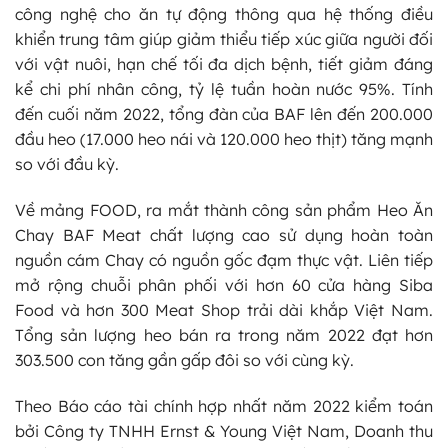
công nghệ cho ăn tự động thông qua hệ thống điều
khiển trung tâm giúp giảm thiểu tiếp xúc giữa người đối
với vật nuôi, hạn chế tối đa dịch bệnh, tiết giảm đáng
kể chi phí nhân công, tỷ lệ tuần hoàn nước 95%. Tính
đến cuối năm 2022, tổng đàn của BAF lên đến 200.000
đầu heo (17.000 heo nái và 120.000 heo thịt) tăng mạnh
so với đầu kỳ.
Về mảng FOOD, ra mắt thành công sản phẩm Heo Ăn
Chay BAF Meat chất lượng cao sử dụng hoàn toàn
nguồn cám Chay có nguồn gốc đạm thực vật. Liên tiếp
mở rộng chuỗi phân phối với hơn 60 cửa hàng Siba
Food và hơn 300 Meat Shop trải dài khắp Việt Nam.
Tổng sản lượng heo bán ra trong năm 2022 đạt hơn
303.500 con tăng gần gấp đôi so với cùng kỳ.
Theo Báo cáo tài chính hợp nhất năm 2022 kiểm toán
bởi Công ty TNHH Ernst & Young Việt Nam, Doanh thu