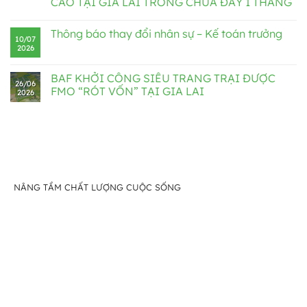
CAO TẠI GIA LAI TRONG CHƯA ĐẦY 1 THÁNG
Thông báo thay đổi nhân sự – Kế toán trưởng
10/07
2026
BAF KHỞI CÔNG SIÊU TRANG TRẠI ĐƯỢC
26/06
FMO “RÓT VỐN” TẠI GIA LAI
2026
NÂNG TẦM CHẤT LƯỢNG CUỘC SỐNG