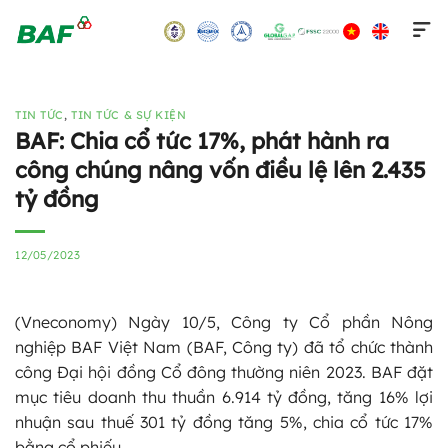
Skip
to
content
TIN TỨC
,
TIN TỨC & SỰ KIỆN
BAF: Chia cổ tức 17%, phát hành ra
công chúng nâng vốn điều lệ lên 2.435
tỷ đồng
12/05/2023
(Vneconomy) Ngày 10/5, Công ty Cổ phần Nông
nghiệp BAF Việt Nam (BAF, Công ty) đã tổ chức thành
công Đại hội đồng Cổ đông thường niên 2023. BAF đặt
mục tiêu doanh thu thuần 6.914 tỷ đồng, tăng 16% lợi
nhuận sau thuế 301 tỷ đồng tăng 5%, chia cổ tức 17%
bằng cổ phiếu…