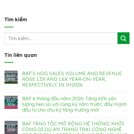
Tìm kiếm
Tin liên quan
BAF’S HOG SALES VOLUME AND REVENUE
31/07
ROSE 1.5X AND 1.6X YEAR-ON-YEAR,
2026
RESPECTIVELY, IN 1H2026
BAF 6 tháng đầu năm 2026: Tăng 61% sản
31/07
lượng heo so với cùng kỳ năm trước, đẩy mạnh
2026
đầu tư cho chu kỳ tăng trưởng mới
BAF TĂNG TỐC MỞ RỘNG HỆ THỐNG: KHỞI
21/07
CÔNG 03 DỰ ÁN TRANG TRẠI CÔNG NGHỆ
2026