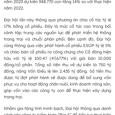
năm 2023 dự kiến 348.770 con tăng 14% so với thực hiện
năm 2022.
Đại hội lần này thông qua phương án chia cổ tức tỷ lệ
17% bằng cổ phiếu. Đây là mức cổ tức cao trong bối
cảnh tập trung các nguồn lực để phát triển hệ thống
trang trại và chuỗi phân phối. Bên cạnh đó, Đại hội
cũng thông qua việc phát hành cổ phiếu ESOP tỷ lệ 5%
và chào bán cổ phiếu ra công chúng cho Cổ đông hiện
hữu với tỷ lệ 100:47 (47,677%) với giá bán 10.000
đồng/cổ phần. Tổng số tiền thu về dự kiến là 750 tỷ
đồng, nâng Vốn Điều lệ lên 2.435 tỷ đồng. Số tiền thu
được từ đợt phát hành sẽ được dùng để bổ sung vốn
phục vụ cho hoạt động chăn nuôi, kinh doanh nông sản,
góp vốn vào các công ty con để thực hiện xây dựng
trang trại.
Nhằm gia tăng tính minh bạch, Đại hội thông qua danh
sách các công ty kiểm toán “Big 4” để tiếp tục thực hiện