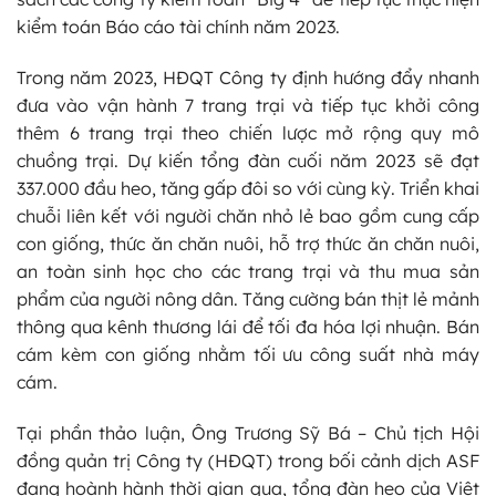
kiểm toán Báo cáo tài chính năm 2023.
Trong năm 2023, HĐQT Công ty định hướng đẩy nhanh
đưa vào vận hành 7 trang trại và tiếp tục khởi công
thêm 6 trang trại theo chiến lược mở rộng quy mô
chuồng trại. Dự kiến tổng đàn cuối năm 2023 sẽ đạt
337.000 đầu heo, tăng gấp đôi so với cùng kỳ. Triển khai
chuỗi liên kết với người chăn nhỏ lẻ bao gồm cung cấp
con giống, thức ăn chăn nuôi, hỗ trợ thức ăn chăn nuôi,
an toàn sinh học cho các trang trại và thu mua sản
phẩm của người nông dân. Tăng cường bán thịt lẻ mảnh
thông qua kênh thương lái để tối đa hóa lợi nhuận. Bán
cám kèm con giống nhằm tối ưu công suất nhà máy
cám.
Tại phần thảo luận, Ông Trương Sỹ Bá – Chủ tịch Hội
đồng quản trị Công ty (HĐQT) trong bối cảnh dịch ASF
đang hoành hành thời gian qua, tổng đàn heo của Việt