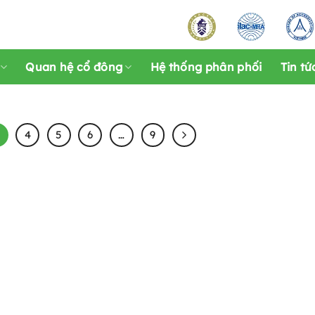
Quan hệ cổ đông
Hệ thống phân phối
Tin tứ
4
5
6
…
9