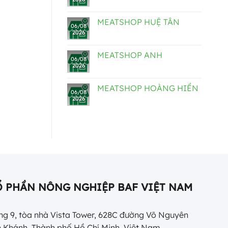
MEATSHOP HUỆ TÂN
06/08
2026
MEATSHOP ANH
06/08
2026
MEATSHOP HOÀNG HIỀN
06/08
2026
Ổ PHẦN NÔNG NGHIỆP BAF VIỆT NAM
g 9, tòa nhà Vista Tower, 628C đường Võ Nguyên
 Khánh, Thành phố Hồ Chí Minh, Việt Nam.