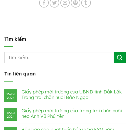
Tìm kiếm
Tin liên quan
Giấy phép môi trường của UBND tỉnh Đắk Lắk –
25/06
Trang trại chăn nuôi Bảo Ngọc
2024
Giấy phép môi trường của trang trại chăn nuôi
12/06
heo Anh Vũ Phú Yên
2024
Bản báo cáo phát triển bền vững ESG năm